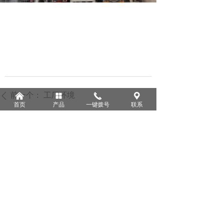
前一个：
工厂环境
낀
넒
끅
끇
ꄴ
首页
产品
一键拨号
联系
后一个：
工厂环境
ꄲ
版权所有：
荆门市铭鹏建材有限公司
鄂ICP备2022014686号-1
本网站由阿里云提供云计算及安全服务